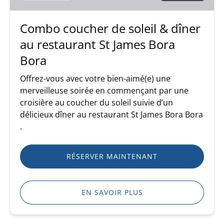
au
restaurant
Combo coucher de soleil & dîner
St
au restaurant St James Bora
James
Bora
Bora
Bora
Offrez-vous avec votre bien-aimé(e) une
merveilleuse soirée en commençant par une
croisière au coucher du soleil suivie d’un
délicieux dîner au restaurant St James Bora Bora
.
RÉSERVER MAINTENANT
EN SAVOIR PLUS