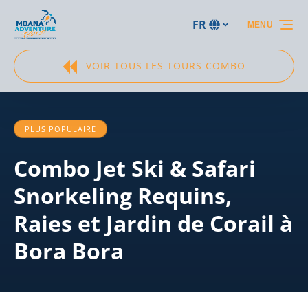
Aller à la navigation principale
Aller au contenu
Aller au pied de page
FR
MENU
Sélectionnez
votre
langue
VOIR TOUS LES TOURS COMBO
PLUS POPULAIRE
Combo Jet Ski & Safari
Snorkeling Requins,
Raies et Jardin de Corail à
Bora Bora