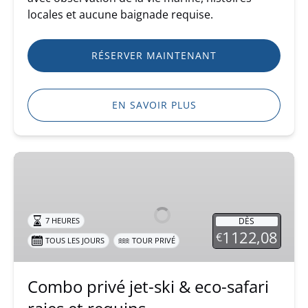
locales et aucune baignade requise.
RÉSERVER MAINTENANT
EN SAVOIR PLUS
Combo
privé
jet-
ski
DÈS
7 HEURES
&
1122,08
€
TOUS LES JOURS
TOUR PRIVÉ
eco-
safari
raies
Combo privé jet-ski & eco-safari
et