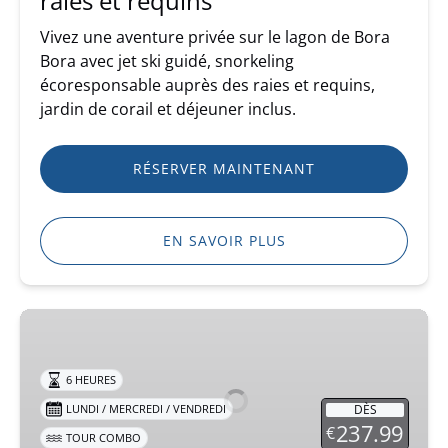
raies et requins
requins
Vivez une aventure privée sur le lagon de Bora
Bora avec jet ski guidé, snorkeling
écoresponsable auprès des raies et requins,
jardin de corail et déjeuner inclus.
RÉSERVER MAINTENANT
EN SAVOIR PLUS
Combo
coucher
de
6 HEURES
soleil
DÈS
LUNDI / MERCREDI / VENDREDI
&
237.99
€
TOUR COMBO
dîner