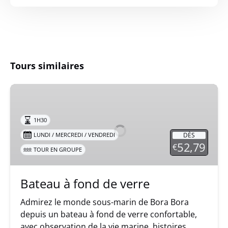
Tours similaires
Bateau
à
fond
1H30
de
DÈS
LUNDI / MERCREDI / VENDREDI
verre
52,79
€
TOUR EN GROUPE
Bateau à fond de verre
Admirez le monde sous-marin de Bora Bora
depuis un bateau à fond de verre confortable,
avec observation de la vie marine, histoires