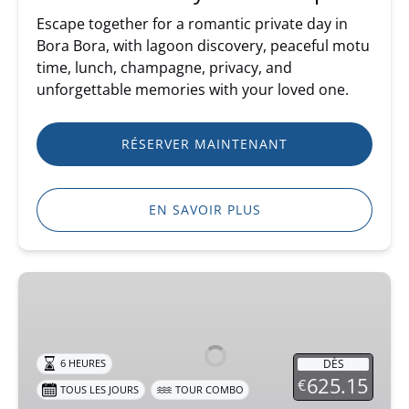
Escape together for a romantic private day in
Bora Bora, with lagoon discovery, peaceful motu
time, lunch, champagne, privacy, and
unforgettable memories with your loved one.
RÉSERVER MAINTENANT
EN SAVOIR PLUS
Combo
ATV
&
Jet
DÈS
6 HEURES
Ski
625.15
€
TOUS LES JOURS
TOUR COMBO