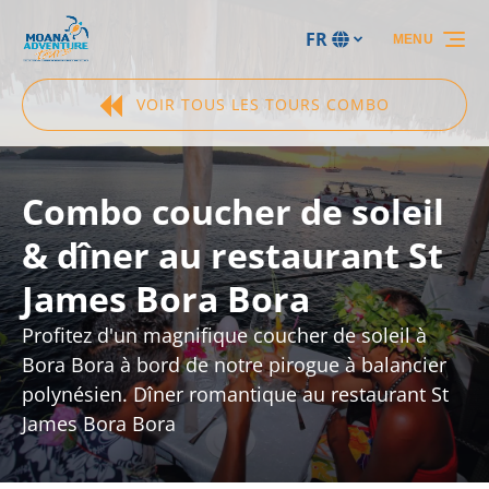
Aller à la navigation principale
Aller au contenu
Aller au pied de page
FR
MENU
Sélectionnez
votre
langue
VOIR TOUS LES TOURS COMBO
Combo coucher de soleil
& dîner au restaurant St
James Bora Bora
Profitez d'un magnifique coucher de soleil à
Bora Bora à bord de notre pirogue à balancier
polynésien. Dîner romantique au restaurant St
James Bora Bora