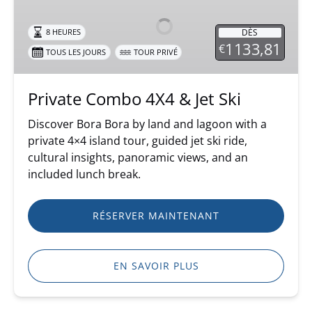
4X4
&
DÈS
8 HEURES
Jet
1133,81
€
TOUS LES JOURS
TOUR PRIVÉ
Ski
Private Combo 4X4 & Jet Ski
Discover Bora Bora by land and lagoon with a
private 4×4 island tour, guided jet ski ride,
cultural insights, panoramic views, and an
included lunch break.
RÉSERVER MAINTENANT
EN SAVOIR PLUS