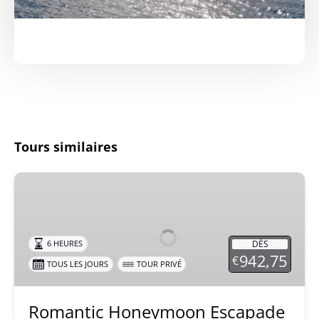
Tours similaires
Romantic
Honeymoon
Escapade
DÈS
6 HEURES
942,75
€
TOUS LES JOURS
TOUR PRIVÉ
Romantic Honeymoon Escapade