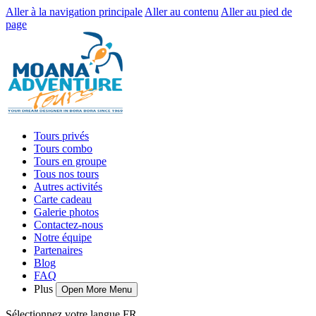
Aller à la navigation principale
Aller au contenu
Aller au pied de
page
Tours privés
Tours combo
Tours en groupe
Tous nos tours
Autres activités
Carte cadeau
Galerie photos
Contactez-nous
Notre équipe
Partenaires
Blog
FAQ
Plus
Open More Menu
Sélectionnez votre langue
FR