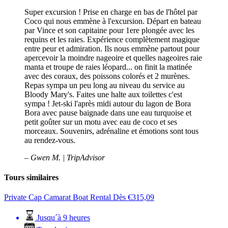
Super excursion ! Prise en charge en bas de l'hôtel par
Coco qui nous emmène à l'excursion. Départ en bateau
par Vince et son capitaine pour 1ere plongée avec les
requins et les raies. Expérience complètement magique
entre peur et admiration. Ils nous emmène partout pour
apercevoir la moindre nageoire et quelles nageoires raie
manta et troupe de raies léopard... on finit la matinée
avec des coraux, des poissons colorés et 2 murènes.
Repas sympa un peu long au niveau du service au
Bloody Mary's. Faites une halte aux toilettes c'est
sympa ! Jet-ski l'après midi autour du lagon de Bora
Bora avec pause baignade dans une eau turquoise et
petit goûter sur un motu avec eau de coco et ses
morceaux. Souvenirs, adrénaline et émotions sont tous
au rendez-vous.
– Gwen M. | TripAdvisor
Tours similaires
Private Cap Camarat Boat Rental
Dès
€
315,09
Jusqu´à 9 heures