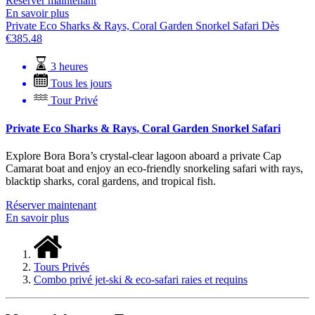
Réserver maintenant
En savoir plus
Private Eco Sharks & Rays, Coral Garden Snorkel Safari
Dès
€
385.48
3 heures
Tous les jours
Tour Privé
Private Eco Sharks & Rays, Coral Garden Snorkel Safari
Explore Bora Bora’s crystal-clear lagoon aboard a private Cap
Camarat boat and enjoy an eco-friendly snorkeling safari with rays,
blacktip sharks, coral gardens, and tropical fish.
Réserver maintenant
En savoir plus
Tours Privés
Combo privé jet-ski & eco-safari raies et requins