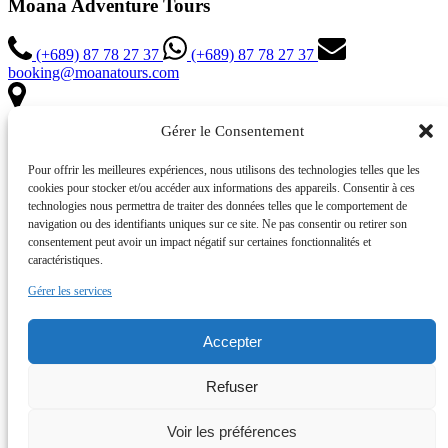
Moana Adventure Tours
(+689) 87 78 27 37
(+689) 87 78 27 37
booking@moanatours.com
Gérer le Consentement
Povai Bay
98730 Bora Bora
Pour offrir les meilleures expériences, nous utilisons des technologies telles que les
French Polynesia
cookies pour stocker et/ou accéder aux informations des appareils. Consentir à ces
technologies nous permettra de traiter des données telles que le comportement de
navigation ou des identifiants uniques sur ce site. Ne pas consentir ou retirer son
consentement peut avoir un impact négatif sur certaines fonctionnalités et
caractéristiques.
Gérer les services
Accepter
Link Gallery
Refuser
Voir les préférences