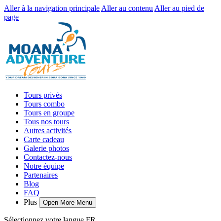
Aller à la navigation principale
Aller au contenu
Aller au pied de
page
Tours privés
Tours combo
Tours en groupe
Tous nos tours
Autres activités
Carte cadeau
Galerie photos
Contactez-nous
Notre équipe
Partenaires
Blog
FAQ
Plus
Open More Menu
Sélectionnez votre langue
FR