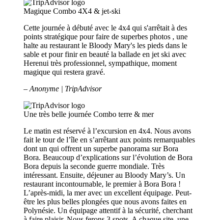
Magique
Combo 4X4 & jet-ski
Cette journée à débuté avec le 4x4 qui s'arrêtait à des
points stratégique pour faire de superbes photos , une
halte au restaurant le Bloody Mary's les pieds dans le
sable et pour finir en beauté la ballade en jet ski avec
Herenui très professionnel, sympathique, moment
magique qui restera gravé.
– Anonyme | TripAdvisor
Une très belle journée
Combo terre & mer
Le matin est réservé à l’excursion en 4x4. Nous avons
fait le tour de l’île en s’arrêtant aux points remarquables
dont un qui offrent un superbe panorama sur Bora
Bora. Beaucoup d’explications sur l’évolution de Bora
Bora depuis la seconde guerre mondiale. Très
intéressant. Ensuite, déjeuner au Bloody Mary’s. Un
restaurant incontournable, le premier à Bora Bora !
L’après-midi, la mer avec un excellent équipage. Peut-
être les plus belles plongées que nous avons faites en
Polynésie. Un équipage attentif à la sécurité, cherchant
à faire plaisir. Nous ferons 3 spots. A chaque site, une