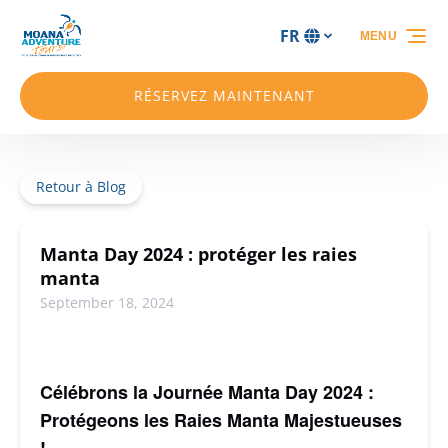
Aller à la navigation principale
Aller au contenu
Aller au pied de page
FR
MENU
Sélectionnez
votre
langue
RÉSERVEZ MAINTENANT
Retour à Blog
Manta Day 2024 : protéger les raies
manta
September 18, 2024
Célébrons la Journée Manta Day 2024 :
Protégeons les Raies Manta Majestueuses