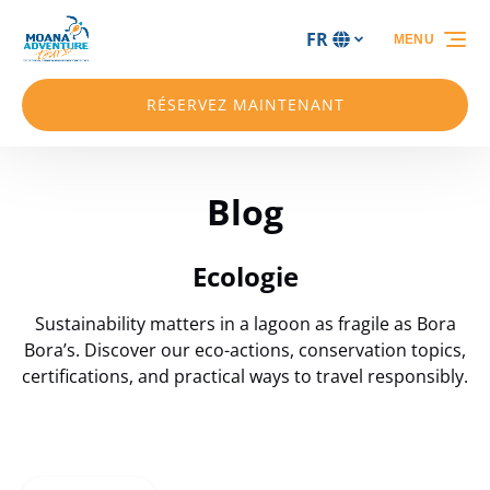
Aller à la navigation principale
Aller au contenu
Aller au pied de page
FR
MENU
Sélectionnez
votre
langue
RÉSERVEZ MAINTENANT
Blog
Ecologie
Sustainability matters in a lagoon as fragile as Bora
Bora’s. Discover our eco-actions, conservation topics,
certifications, and practical ways to travel responsibly.