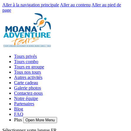
Aller à la navigation principale
Aller au contenu
Aller au pied de
page
Tours privés
Tours combo
Tours en groupe
Tous nos tours
Autres activités
Carte cadeau
Galerie photos
Contactez-nous
Notre équipe
Partenaires
Blog
FAQ
Plus
Open More Menu
Sélectionnez votre langue
FR