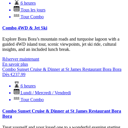
6 heures
Tous les jours
Tour Combo
Combo 4WD & Jet Ski
Explore Bora Bora’s mountain roads and turquoise lagoon with a
guided 4WD island tour, scenic viewpoints, jet ski ride, cultural
insights, and an included lunch break.
Réserver maintenant
En savoir plus
Combo Sunset Cruise & Dinner at St James Restaurant Bora Bora
Dès
€
237.99
6 heures
Lundi / Mercredi / Vendredi
Tour Combo
Combo Sunset Cruise & Dinner at St James Restaurant Bora
Bora
Treat yourself and your loved one to a wonderful evening starting