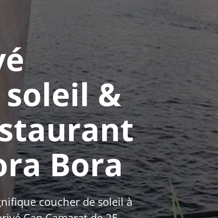
vé
soleil &
estaurant
ora Bora
gnifique coucher de soleil à
privé Cap Camarat de 25