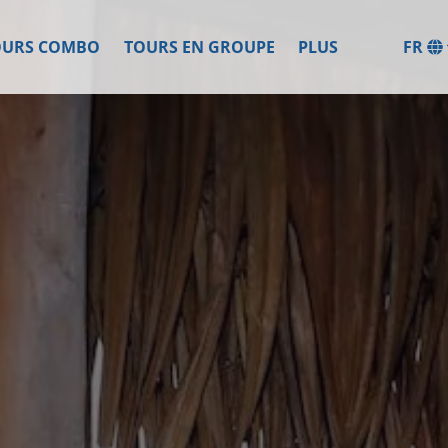
Open More
OURS COMBO
TOURS EN GROUPE
PLUS
FR
Menu