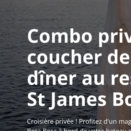
Combo pri
coucher de 
dîner au r
St James B
Croisière privée ! Profitez d'un ma
Bora Bora à bord de votre bateau 