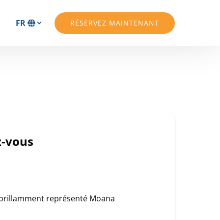
FR
RÉSERVEZ MAINTENANT
Sélectionnez
votre
langue
z-vous
nt brillamment représenté Moana