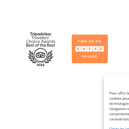
Link
Gallery
Pour offrir 
cookies pour
technologie
navigation o
consentement
caractéristi
Gérer les se