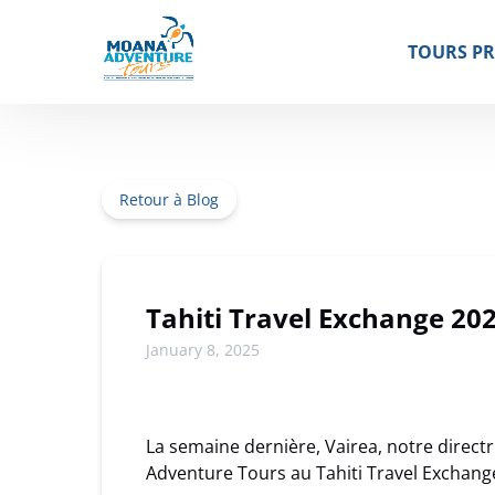
Aller à la navigation principale
Aller au contenu
Aller au pied de page
TOURS PR
Retour à Blog
Tahiti Travel Exchange 20
January 8, 2025
La semaine dernière, Vairea, notre direct
Adventure Tours au Tahiti Travel Exchange