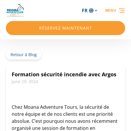
Aller à la navigation principale
Aller au contenu
Aller au pied de page
FR
MENU
Sélectionnez
votre
langue
RÉSERVEZ MAINTENANT
Retour à Blog
Formation sécurité incendie avec Argos
June 29, 2024
Chez Moana Adventure Tours, la sécurité de
notre équipe et de nos clients est une priorité
absolue. C’est pourquoi nous avons récemment
organisé une session de formation en